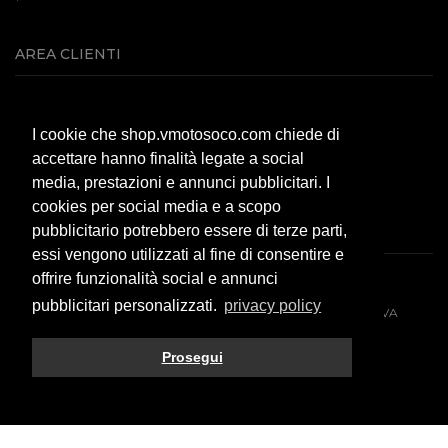
AREA CLIENTI
Servizio clienti
I cookie che shop.vmotosoco.com chiede di
Modalità di pagamento
accettare hanno finalità legate a social
Spese di spedizione
media, prestazioni e annunci pubblicitari. I
F.A.Q.
cookies per social media e a scopo
pubblicitario potrebbero essere di terze parti,
essi vengono utilizzati al fine di consentire e
offrire funzionalità social e annunci
pubblicitari personalizzati.
privacy policy
© 2026 All rights reserved. VMOTO SOCO ITALY SRL - P.IVA
10574980966
Prosegui