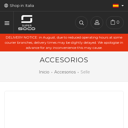
Shop in: Italia
0
DELIVERY NOTICE: in August, due to reduced operating hours at some
courier branches, delivery times may be slightly delayed. We apologise in
advance for any inconvenience this may cause.
ACCESORIOS
Inicio
Accesorios
Selle