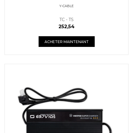
Y-CABLE
TC - TS
252,54
ACHETER MAINTENANT