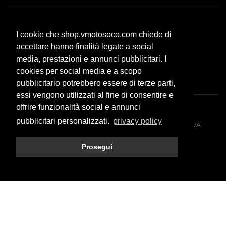
Servizio clienti
I cookie che shop.vmotosoco.com chiede di
Modalità di pagamento
accettare hanno finalità legate a social
Spese di spedizione
media, prestazioni e annunci pubblicitari. I
F.A.Q.
cookies per social media e a scopo
pubblicitario potrebbero essere di terze parti,
essi vengono utilizzati al fine di consentire e
offrire funzionalità social e annunci
pubblicitari personalizzati.
privacy policy
© 2026 All rights reserved. VMOTO SOCO ITALY SRL - P.IVA
10574980966
Prosegui