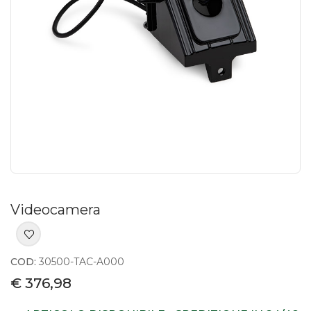
Videocamera
COD:
30500-TAC-A000
€ 376,98