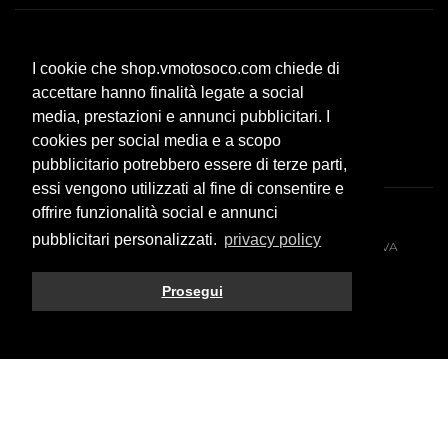
Servizio clienti
I cookie che shop.vmotosoco.com chiede di
Modalità di pagamento
accettare hanno finalità legate a social
Spese di spedizione
media, prestazioni e annunci pubblicitari. I
F.A.Q.
cookies per social media e a scopo
pubblicitario potrebbero essere di terze parti,
essi vengono utilizzati al fine di consentire e
offrire funzionalità social e annunci
pubblicitari personalizzati.
privacy policy
© 2026 All rights reserved. VMOTO SOCO ITALY SRL - P.IVA
10574980966
Prosegui