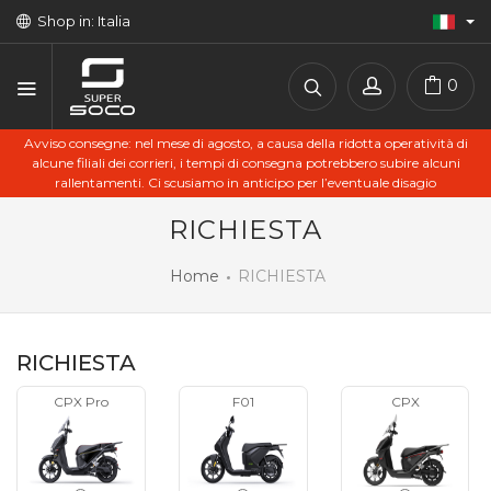
Shop in: Italia
0
Avviso consegne: nel mese di agosto, a causa della ridotta operatività di
alcune filiali dei corrieri, i tempi di consegna potrebbero subire alcuni
rallentamenti. Ci scusiamo in anticipo per l’eventuale disagio
RICHIESTA
Home
RICHIESTA
RICHIESTA
CPX Pro
F01
CPX