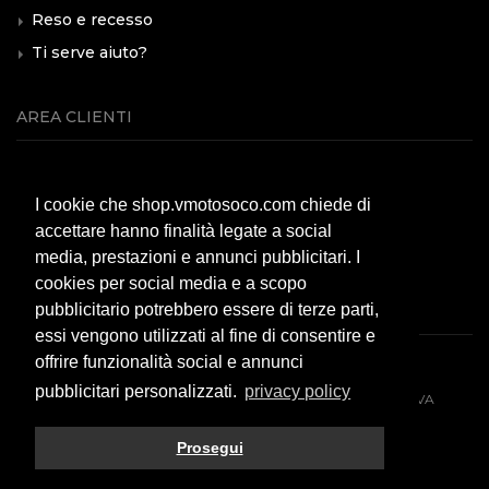
Reso e recesso
Ti serve aiuto?
AREA CLIENTI
Servizio clienti
I cookie che shop.vmotosoco.com chiede di
Modalità di pagamento
accettare hanno finalità legate a social
Spese di spedizione
media, prestazioni e annunci pubblicitari. I
F.A.Q.
cookies per social media e a scopo
pubblicitario potrebbero essere di terze parti,
essi vengono utilizzati al fine di consentire e
offrire funzionalità social e annunci
pubblicitari personalizzati.
privacy policy
© 2026 All rights reserved. VMOTO SOCO ITALY SRL - P.IVA
10574980966
Prosegui