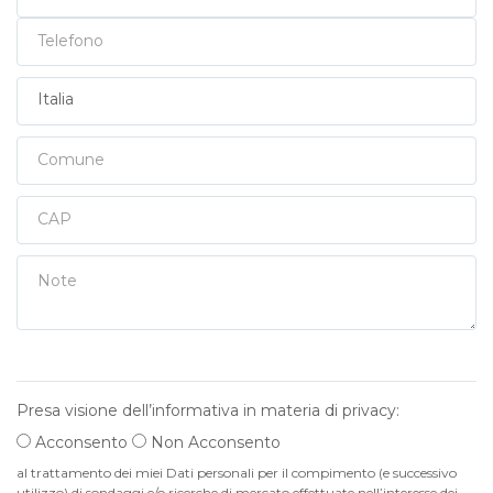
Telefono
Stato
Comune
CAP
Note
Presa visione dell’informativa in materia di privacy:
Acconsento
Non Acconsento
al trattamento dei miei Dati personali per il compimento (e successivo
utilizzo) di sondaggi e/o ricerche di mercato effettuate nell’interesse dei