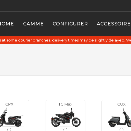
HOME
GAMME
CONFIGURER
ACCESSOIRE
at some courier branches, delivery times may be slightly delayed. W
CPX
TC Max
CUX