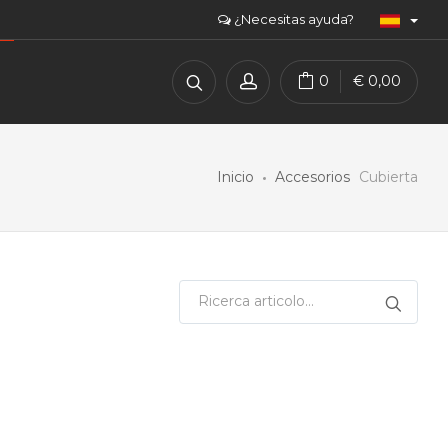
¿Necesitas ayuda?
0
€
0,00
Inicio
Accesorios
Cubierta