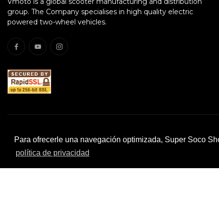
Vmoto is a global scooter manufacturing and distribution
group. The Company specialises in high quality electric
powered two-wheel vehicles.
Para ofrecerle una navegación optimizada, Super Soco Sho
© 2026 All rights reserved. VMOTO SOCO ITALY SRL - P.IVA 
política de privacidad