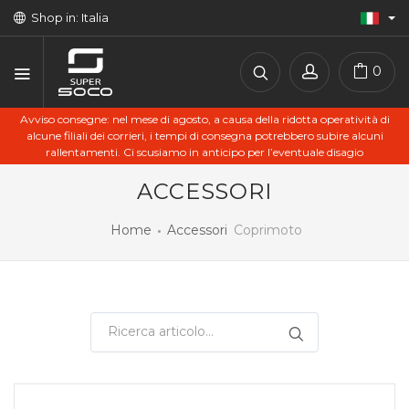
Shop in: Italia
0
Avviso consegne: nel mese di agosto, a causa della ridotta operatività di
alcune filiali dei corrieri, i tempi di consegna potrebbero subire alcuni
rallentamenti. Ci scusiamo in anticipo per l’eventuale disagio
ACCESSORI
Home
Accessori
Coprimoto