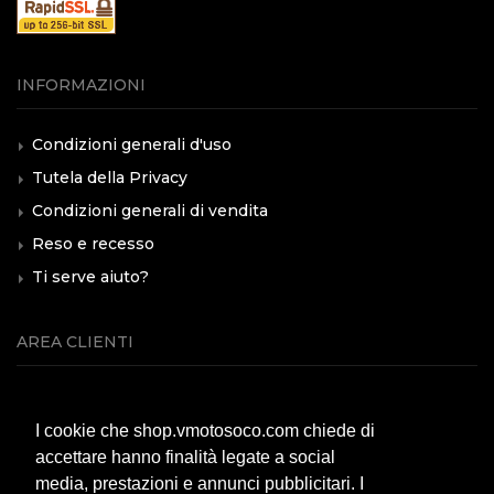
INFORMAZIONI
Condizioni generali d'uso
Tutela della Privacy
Condizioni generali di vendita
Reso e recesso
Ti serve aiuto?
AREA CLIENTI
Servizio clienti
I cookie che shop.vmotosoco.com chiede di
Modalità di pagamento
accettare hanno finalità legate a social
Spese di spedizione
media, prestazioni e annunci pubblicitari. I