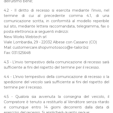
dell'ultimo bene;
4.2 -
Il diritto di recesso si esercita mediante l’invio, nel
termine di cui al precedente comma 4.1, di una
comunicazione scritta, in conformità al modello reperibile
sul sito, mediante lettera raccomandata, telegramma, fax o
posta elettronica ai seguenti indirizzi:
New Works Webtech srl
Viale Lombardia, 29 - 22032 Albese con Cassano (CO)
Mail: customercare.shopvmotosoco@e-tailor.biz
Fax: 031.525648
4.3 -
L’invio tempestivo della comunicazione di recesso sarà
sufficiente ai fini del rispetto del termine per il recesso.
4.4 -
L’invio tempestivo della comunicazione di recesso o la
spedizione del veicolo sarà sufficiente ai fini del rispetto del
termine per il recesso.
4.5 -
Qualora sia avvenuta la consegna del veicolo, il
Compratore è tenuto a restituirlo al Venditore senza ritardo
e comunque entro 14 giorni decorrenti dalla data di
esercizio del recesso. Si applicherà quanto segue: