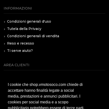
INFORMAZIONI
Condizioni generali d'uso
Tutela della Privacy
Condizioni generali di vendita
Reso e recesso
Ti serve aiuto?
AREA CLIENTI
Servizio clienti
I cookie che shop.vmotosoco.com chiede di
Modalità di pagamento
accettare hanno finalità legate a social
Spese di spedizione
media, prestazioni e annunci pubblicitari. I
F.A.Q.
cookies per social media e a scopo
pubblicitario potrebbero essere di terze parti,