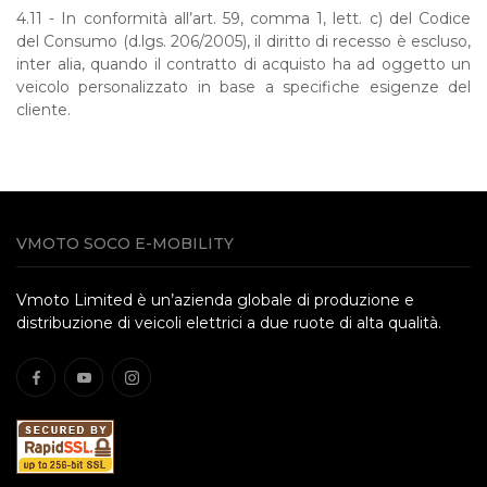
4.11 -
In conformità all’art. 59, comma 1, lett. c) del Codice
del Consumo (d.lgs. 206/2005), il diritto di recesso è escluso,
inter alia, quando il contratto di acquisto ha ad oggetto un
veicolo personalizzato in base a specifiche esigenze del
cliente.
VMOTO SOCO E-MOBILITY
Vmoto Limited è un’azienda globale di produzione e
distribuzione di veicoli elettrici a due ruote di alta qualità.