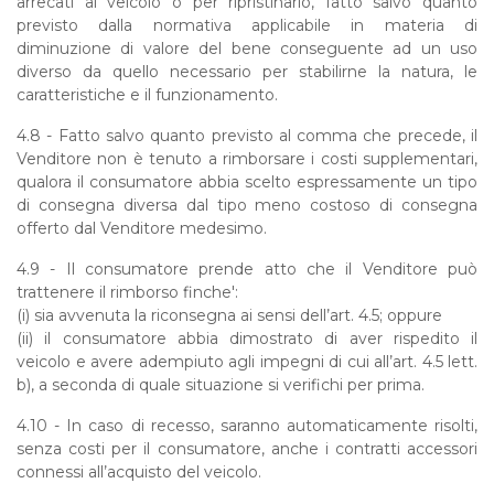
arrecati al veicolo o per ripristinarlo, fatto salvo quanto
previsto dalla normativa applicabile in materia di
diminuzione di valore del bene conseguente ad un uso
diverso da quello necessario per stabilirne la natura, le
caratteristiche e il funzionamento.
4.8 -
Fatto salvo quanto previsto al comma che precede, il
Venditore non è tenuto a rimborsare i costi supplementari,
qualora il consumatore abbia scelto espressamente un tipo
di consegna diversa dal tipo meno costoso di consegna
offerto dal Venditore medesimo.
4.9 -
Il consumatore prende atto che il Venditore può
trattenere il rimborso finche':
(i) sia avvenuta la riconsegna ai sensi dell’art. 4.5; oppure
(ii) il consumatore abbia dimostrato di aver rispedito il
veicolo e avere adempiuto agli impegni di cui all’art. 4.5 lett.
b), a seconda di quale situazione si verifichi per prima.
4.10 -
In caso di recesso, saranno automaticamente risolti,
senza costi per il consumatore, anche i contratti accessori
connessi all’acquisto del veicolo.