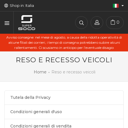
Shop in: Italia
0
Avviso consegne: nel mese di agosto, a causa della ridotta operatività di
alcune filiali dei corrieri, i tempi di consegna potrebbero subire alcuni
rallentamenti. Ci scusiamo in anticipo per l’eventuale disagio
RESO E RECESSO VEICOLI
Home
Reso e recesso veicoli
Tutela della Privacy
Condizioni generali d'uso
Condizioni generali di vendita