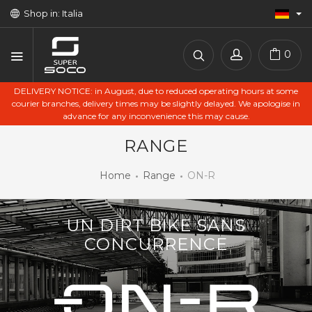
Shop in: Italia
0
DELIVERY NOTICE: in August, due to reduced operating hours at some
courier branches, delivery times may be slightly delayed. We apologise in
advance for any inconvenience this may cause.
RANGE
Home
Range
ON-R
UN DIRT BIKE SANS
CONCURRENCE