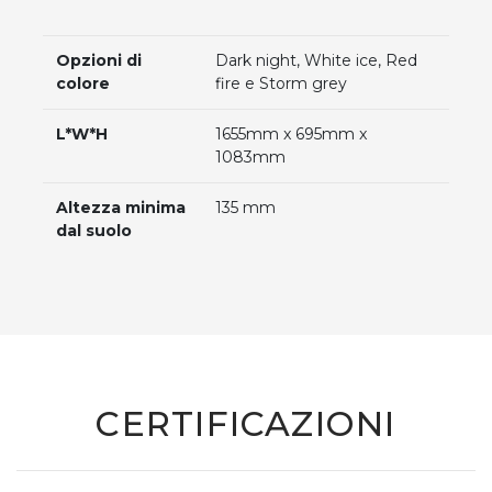
Opzioni di
Dark night, White ice, Red
colore
fire e Storm grey
L*W*H
1655mm x 695mm x
1083mm
Altezza minima
135 mm
dal suolo
CERTIFICAZIONI