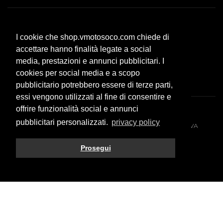
Servizio clienti
I cookie che shop.vmotosoco.com chiede di
Modalità di pagamento
accettare hanno finalità legate a social
Spese di spedizione
media, prestazioni e annunci pubblicitari. I
F.A.Q.
cookies per social media e a scopo
pubblicitario potrebbero essere di terze parti,
essi vengono utilizzati al fine di consentire e
offrire funzionalità social e annunci
pubblicitari personalizzati.
privacy policy
© 2026 All rights reserved. VMOTO SOCO ITALY SRL - P.IVA
10574980966
Prosegui