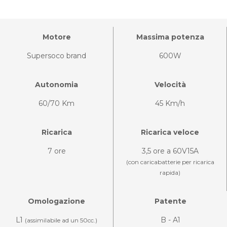
Motore
Massima potenza
Supersoco brand
600W
Autonomia
Velocità
60/70 Km
45 Km/h
Ricarica
Ricarica veloce
7 ore
3,5 ore a 60V15A
(con caricabatterie per ricarica
rapida)
Omologazione
Patente
L1
B - A1
(assimilabile ad un 50cc.)