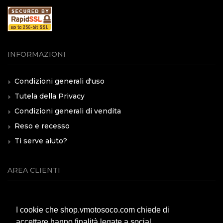
INFORMAZIONI
Condizioni generali d'uso
Tutela della Privacy
Condizioni generali di vendita
Reso e recesso
Ti serve aiuto?
AREA CLIENTI
Servizio clienti
I cookie che shop.vmotosoco.com chiede di
Modalità di pagamento
accettare hanno finalità legate a social